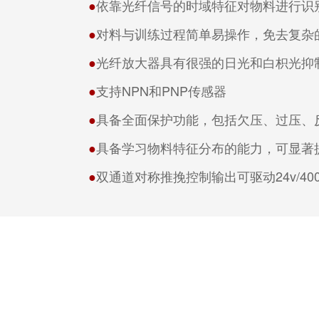
●
依靠光纤信号的时域特征对物料进行识
●
对料与训练过程简单易操作，免去复杂
●
光纤放大器具有很强的日光和白枳光抑
●
支持NPN和PNP传感器
●
具备全面保护功能，包括欠压、过压、
●
具备学习物料特征分布的能力，可显著
●
双通道对称推挽控制输出可驱动24v/40