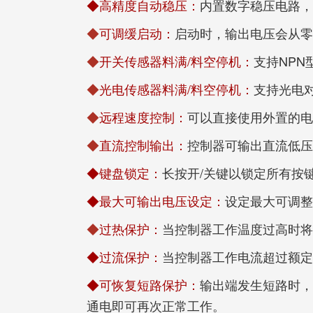
◆高精度自动稳压：
内置数字稳压电路
◆
可调缓启动：
启动时，输出电压会从
◆
开关传感器料满/料空停机：
支持NPN
◆
光电传感器料满/料空停机：
支持光电
◆
远程速度控制：
可以直接使用外置的电
◆
直流控制输出：
控制器可输出直流低
◆键盘锁定：
长按开/关键以锁定所有按
◆最大可输出电压设定：
设定最大可调
◆
过热保护：
当控制器工作温度过高时
◆过流保护：
当控制器工作电流超过额
◆可恢复短路保护：
输出端发生短路时
通电即可再次正常工作。